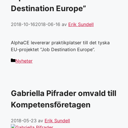
Destination Europe”
2018-10-16
2018-06-16
av
Erik Sundell
AlphaCE levererar praktikplatser till det tyska
EU-projektet ”Job Destination Europe”.
Kategorier
Nyheter
Gabriella Pifrader omvald till
Kompetens­företagen
2018-05-23
av
Erik Sundell