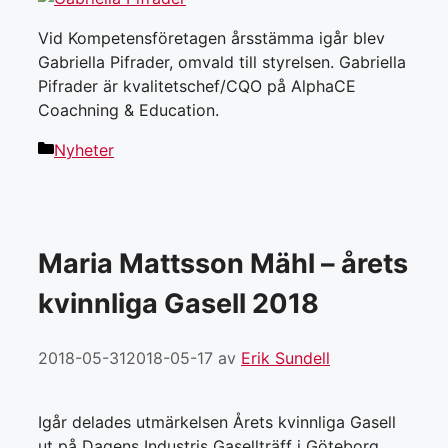
Vid Kompetens­företagen årsstämma igår blev
Gabriella Pifrader, omvald till styrelsen. Gabriella
Pifrader är kvalitetschef/CQO på AlphaCE
Coachning & Education.
Kategorier
Nyheter
Maria Mattsson Mähl – årets
kvinnliga Gasell 2018
2018-05-31
2018-05-17
av
Erik Sundell
Igår delades utmärkelsen Årets kvinnliga Gasell
ut på Dagens Industris Gasellträff i Göteborg.