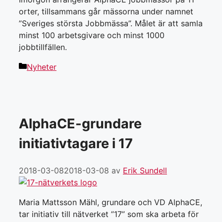
orter, tillsammans går mässorna under namnet
”Sveriges största Jobbmässa”. Målet är att samla
minst 100 arbetsgivare och minst 1000
jobbtillfällen.
Kategorier
Nyheter
AlphaCE-grundare
initiativtagare i 17
2018-03-08
2018-03-08
av
Erik Sundell
Maria Mattsson Mähl, grundare och VD AlphaCE,
tar initiativ till nätverket ”17” som ska arbeta för