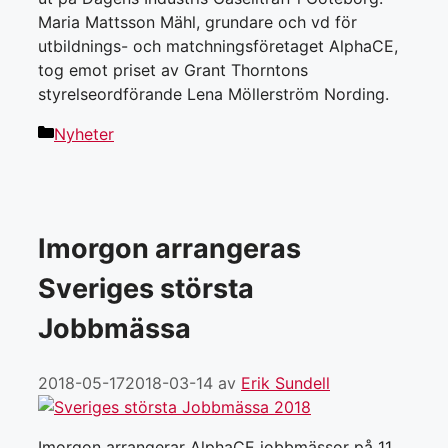
Maria Mattsson Mähl, grundare och vd för
utbildnings- och matchningsföretaget AlphaCE,
tog emot priset av Grant Thorntons
styrelseordförande Lena Möllerström Nording.
Kategorier
Nyheter
Imorgon arrangeras
Sveriges största
Jobbmässa
2018-05-17
2018-03-14
av
Erik Sundell
Imorgon arrangerar AlphaCE jobbmässor på 11