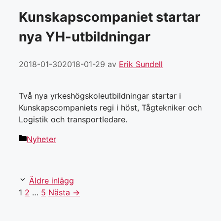
Kunskapscompaniet startar
nya YH-utbildningar
2018-01-30
2018-01-29
av
Erik Sundell
Två nya yrkeshögskoleutbildningar startar i
Kunskapscompaniets regi i höst, Tågtekniker och
Logistik och transportledare.
Kategorier
Nyheter
Äldre inlägg
Sida
Sida
Sida
1
2
…
5
Nästa
→