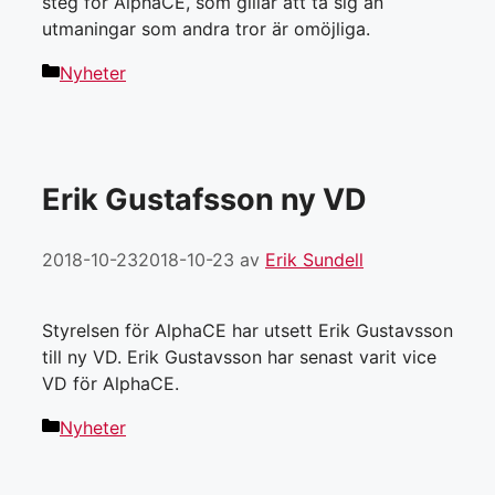
steg för AlphaCE, som gillar att ta sig an
utmaningar som andra tror är omöjliga.
Kategorier
Nyheter
Erik Gustafsson ny VD
2018-10-23
2018-10-23
av
Erik Sundell
Styrelsen för AlphaCE har utsett Erik Gustavsson
till ny VD. Erik Gustavsson har senast varit vice
VD för AlphaCE.
Kategorier
Nyheter