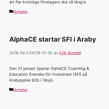
att fler kvinnliga företagare ska nå längre.
Kategorier
Nyheter
AlphaCE startar SFI i Araby
2018-04-23
2018-01-30
av
Erik Sundell
Den 31 januari öppnar AlphaCE Coaching &
Education Svenska för invandrare (SFI) på
Arabygatan 82b i Växjö.
Kategorier
Nyheter